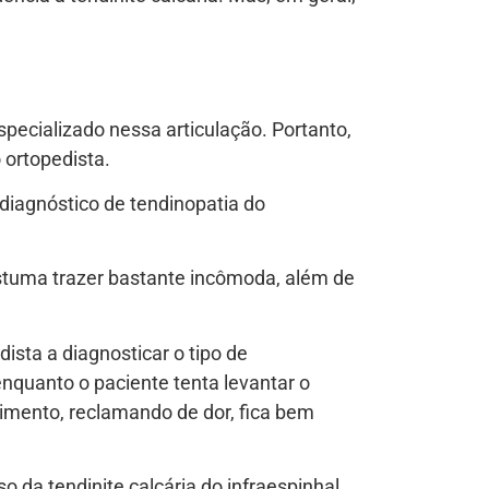
pecializado nessa articulação. Portanto,
 ortopedista.
 diagnóstico de tendinopatia do
ostuma trazer bastante incômoda, além de
ista a diagnosticar o tipo de
enquanto o paciente tenta levantar o
imento, reclamando de dor, fica bem
da tendinite calcária do infraespinhal,