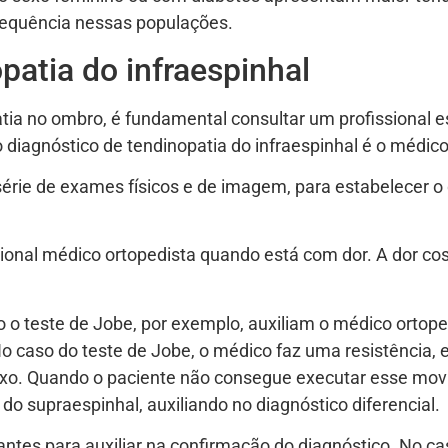
frequência nessas populações.
patia do infraespinhal
tia no ombro, é fundamental consultar um profissional es
o diagnóstico de tendinopatia do infraespinhal é o médico
 série de exames físicos e de imagem, para estabelecer o
ssional médico ortopedista quando está com dor. A dor c
o o teste de Jobe, por exemplo, auxiliam o médico ortoped
o caso do teste de Jobe, o médico faz uma resistência, 
ixo. Quando o paciente não consegue executar esse mov
 do supraespinhal, auxiliando no diagnóstico diferencial.
s para auxiliar na confirmação do diagnóstico. No caso 