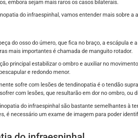
s, embora sejam mais raros os casos bilaterais.
nopatia do infraespinhal, vamos entender mais sobre a
eça do osso do úmero, que fica no braço, a escápula e a 
ras mais importantes é chamada de manguito rotador.
o principal estabilizar o ombro e auxiliar no movimento
subescapular e redondo menor.
nte sofre com lesões de tendinopatia é o tendão suprae
ofrer com lesões, que resultarão em dor no ombro, ou 
inopatia do infraespinhal são bastante semelhantes à te
s, é necessário um exame de imagem para poder identifi
ia do infraespinhal