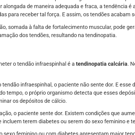
er alongada de maneira adequada e fraca, a tendência é a
as para receber tal força. E assim, os tendões acabam s
ão, somada à falta de fortalecimento muscular, pode ger
lamação dos tendões, resultando na tendinopatia.
eter o tendão infraespinhal é a
tendinopatia calcária
. N
 tendão infraespinhal, o paciente não sente dor. E esse 
o tempo, o próprio organismo detecta que esses depósit
inar os depósitos de cálcio.
ção, o paciente sente dor. Existem condições que aume
e incluem terem diabetes ou serem do sexo feminino e t
o sexo feminino ou com diabetes apresentam maior tendên