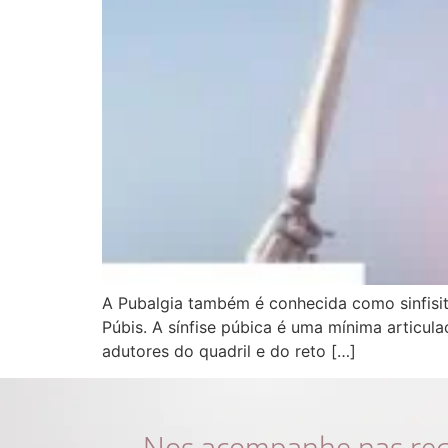
A Pubalgia também é conhecida como sinfisite
Púbis. A sínfise púbica é uma mínima articul
adutores do quadril e do reto […]
Nos acompanhe nas rede