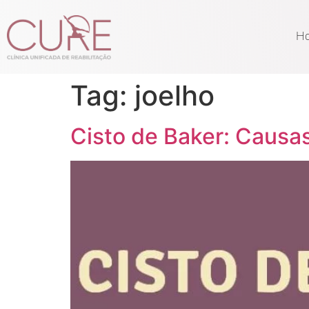
H
Tag:
joelho
Cisto de Baker: Causa